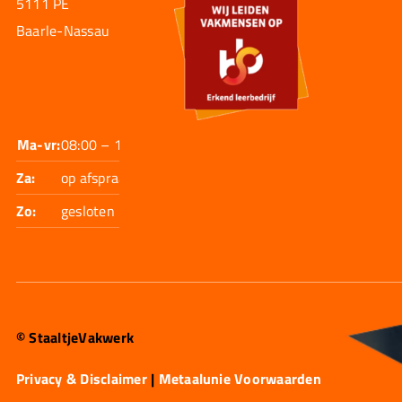
5111 PE
Baarle-Nassau
Ma-vr:
08:00 – 17:30
Za:
op afspraak
Zo:
gesloten
© StaaltjeVakwerk
Privacy & Disclaimer
|
Metaalunie Voorwaarden