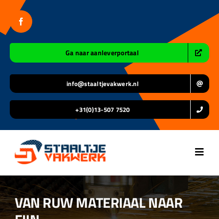
Ga
naar
inhoud
Ga naar aanleverportaal
info@staaltjevakwerk.nl
+31(0)13-507 7520
Toggl
Navig
Home
VAN RUW MATERIAAL NAAR