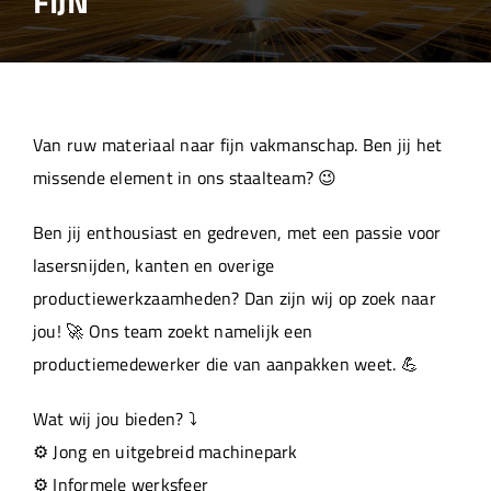
FIJN
Over ons
Aanleverspecificaties
Van ruw materiaal naar fijn vakmanschap. Ben jij het
Projecten
missende element in ons staalteam? 😉
Ben jij enthousiast en gedreven, met een passie voor
Machinepark
lasersnijden, kanten en overige
productiewerkzaamheden? Dan zijn wij op zoek naar
Werken bij
jou! 🚀 Ons team zoekt namelijk een
productiemedewerker die van aanpakken weet. 💪
Wat wij jou bieden? ⤵️
⚙️ Jong en uitgebreid machinepark
⚙️ Informele werksfeer