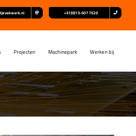
tjevakwerk.nl
+31(0)13-507 7520
s
Projecten
Machinepark
Werken bij