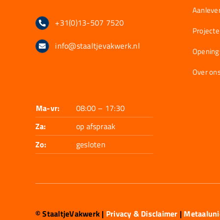
Aanlever
+31(0)13-507 7520
Project
info@staaltjevakwerk.nl
Opening
Over on
Ma-vr:
08:00 – 17:30
Za:
op afspraak
Zo:
gesloten
© StaaltjeVakwerk
|
Privacy & Disclaimer
|
Metaalun