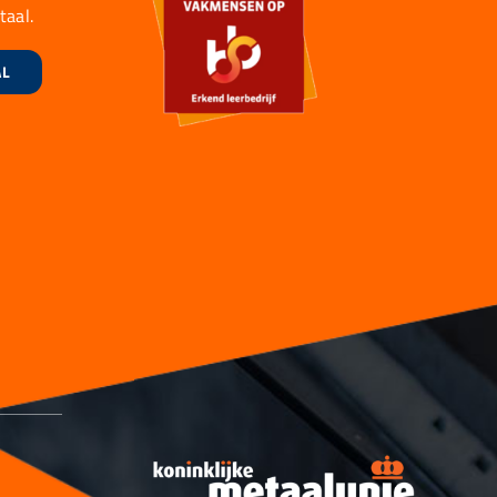
taal.
AL