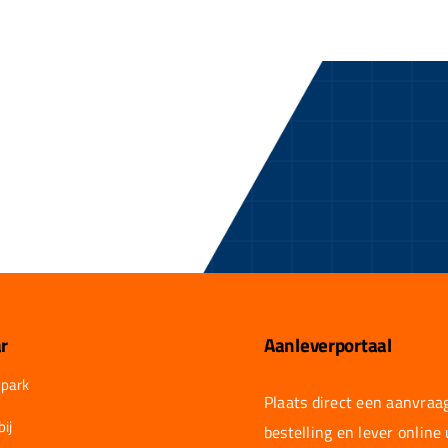
r
Aanleverportaal
park
Plaats direct een aanvraag
ij
bestelling en lever online