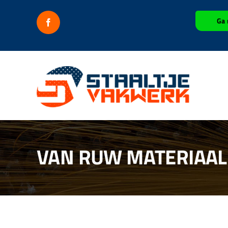
Ga
Ga 
naar
inhoud
VAN RUW MATERIAAL 