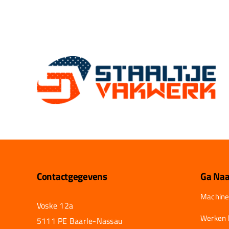
Contactgegevens
Ga Naa
Machine
Voske 12a
Werken b
5111 PE Baarle-Nassau