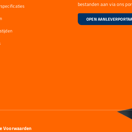
bestanden aan via ons por
specificaties
en
OPEN AANLEVERPORTA
stijden
s
ie Voorwaarden