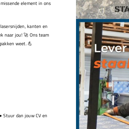
t missende element in ons
 lasersnijden, kanten en
ek naar jou! 🚀 Ons team
pakken weet. 💪
➡️ Stuur dan jouw CV en