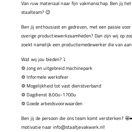
Van ruw materiaal naar fijn vakmanschap. Ben jij he
staalteam? 😉
Ben jij enthousiast en gedreven, met een passie voor
overige productiewerkzaamheden? Dan zijn wij op zo
zoekt namelijk een productiemedewerker die van aan
Wat wij jou bieden? ⤵️
⚙️ Jong en uitgebreid machinepark
⚙️ Informele werksfeer
⚙️ Mogelijkheid tot vast dienstverband
⚙️ Dagdienst 8.00u-1700u
⚙️ Goede arbeidsvoorwaarden
Ben jij de persoon die ons team komt versterken? 🤩
motivatie naar info@staaltjevakwerk.nl!