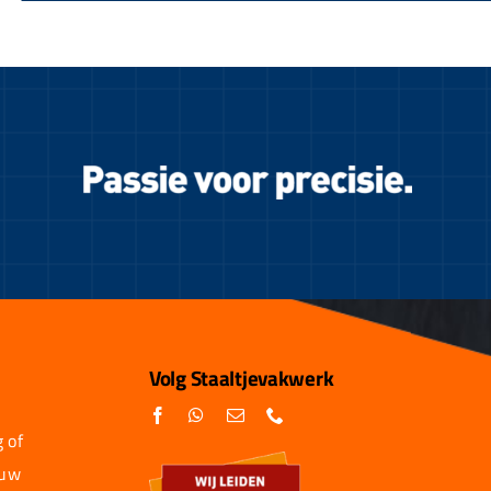
Volg Staaltjevakwerk
 of
 uw