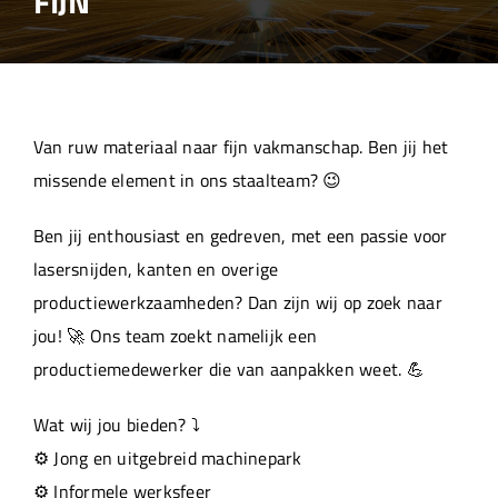
FIJN
Over ons
Aanleverspecificaties
Van ruw materiaal naar fijn vakmanschap. Ben jij het
Projecten
missende element in ons staalteam? 😉
Ben jij enthousiast en gedreven, met een passie voor
Machinepark
lasersnijden, kanten en overige
productiewerkzaamheden? Dan zijn wij op zoek naar
Werken bij
jou! 🚀 Ons team zoekt namelijk een
productiemedewerker die van aanpakken weet. 💪
Wat wij jou bieden? ⤵️
⚙️ Jong en uitgebreid machinepark
⚙️ Informele werksfeer