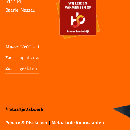
5111 PE
Baarle-Nassau
Ma-vr:
08:00 – 17:30
Za:
op afspraak
Zo:
gesloten
© StaaltjeVakwerk
Privacy & Disclaimer
|
Metaalunie Voorwaarden