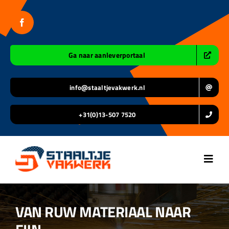
Ga
naar
inhoud
Ga naar aanleverportaal
info@staaltjevakwerk.nl
+31(0)13-507 7520
Toggl
Navig
Home
VAN RUW MATERIAAL NAAR