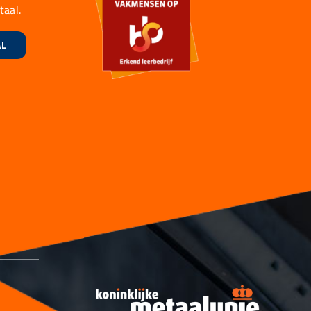
taal.
AL