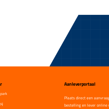
r
Aanleverportaal
park
Plaats direct een aanvraag
ij
bestelling en lever online