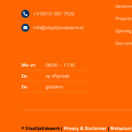
Aanlever
+31(0)13-507 7520
Project
info@staaltjevakwerk.nl
Opening
Over on
Ma-vr:
08:00 – 17:30
Za:
op afspraak
Zo:
gesloten
© StaaltjeVakwerk
|
Privacy & Disclaimer
|
Metaalun