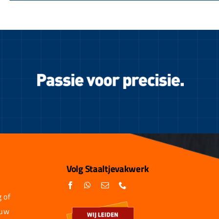
Volg Staaltjevakwerk
 of
 uw