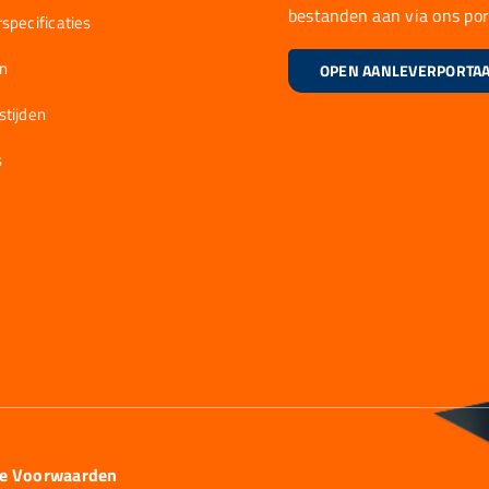
bestanden aan via ons por
specificaties
en
OPEN AANLEVERPORTA
stijden
s
ie Voorwaarden