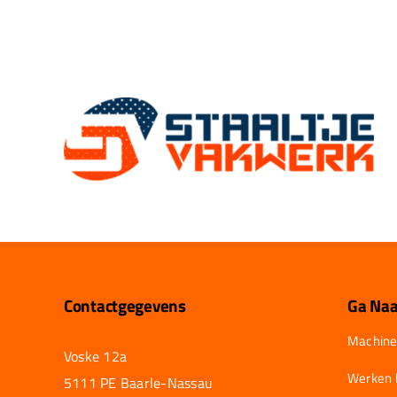
Contactgegevens
Ga Naa
Machine
Voske 12a
Werken b
5111 PE Baarle-Nassau