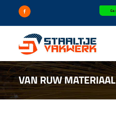
Ga
Ga 
naar
inhoud
VAN RUW MATERIAAL 