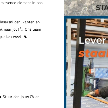
t missende element in ons
 lasersnijden, kanten en
ek naar jou! 🚀 Ons team
pakken weet. 💪
➡️ Stuur dan jouw CV en