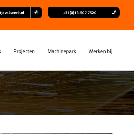
tjevakwerk.nl
+31(0)13-507 7520
s
Projecten
Machinepark
Werken bij