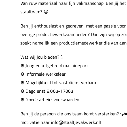
Van ruw materiaal naar fijn vakmanschap. Ben jij he
staalteam? 😉
Ben jij enthousiast en gedreven, met een passie voor
overige productiewerkzaamheden? Dan zijn wij op zo
zoekt namelijk een productiemedewerker die van aan
Wat wij jou bieden? ⤵️
⚙️ Jong en uitgebreid machinepark
⚙️ Informele werksfeer
⚙️ Mogelijkheid tot vast dienstverband
⚙️ Dagdienst 8.00u-1700u
⚙️ Goede arbeidsvoorwaarden
Ben jij de persoon die ons team komt versterken? 🤩
motivatie naar info@staaltjevakwerk.nl!