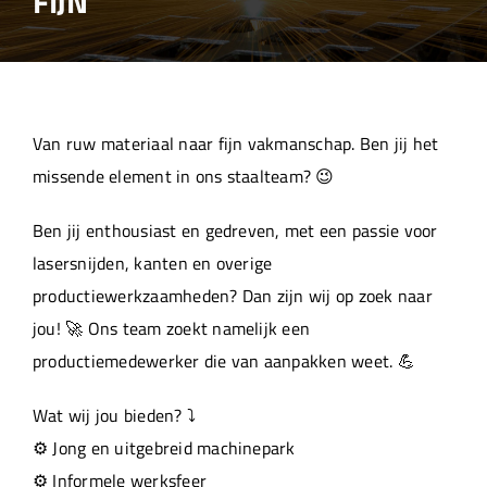
FIJN
Over ons
Aanleverspecificaties
Van ruw materiaal naar fijn vakmanschap. Ben jij het
Projecten
missende element in ons staalteam? 😉
Ben jij enthousiast en gedreven, met een passie voor
Machinepark
lasersnijden, kanten en overige
productiewerkzaamheden? Dan zijn wij op zoek naar
Werken bij
jou! 🚀 Ons team zoekt namelijk een
productiemedewerker die van aanpakken weet. 💪
Wat wij jou bieden? ⤵️
⚙️ Jong en uitgebreid machinepark
⚙️ Informele werksfeer