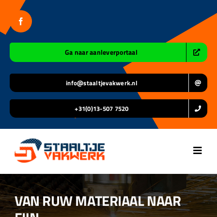
Ga
naar
inhoud
Ga naar aanleverportaal
info@staaltjevakwerk.nl
+31(0)13-507 7520
Toggl
Navig
Home
VAN RUW MATERIAAL NAAR