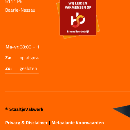
5111 PE
Baarle-Nassau
Ma-vr:
08:00 – 17:30
Za:
op afspraak
Zo:
gesloten
© StaaltjeVakwerk
Privacy & Disclaimer
|
Metaalunie Voorwaarden