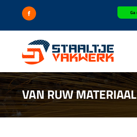
Ga
Ga 
naar
inhoud
VAN RUW MATERIAAL 