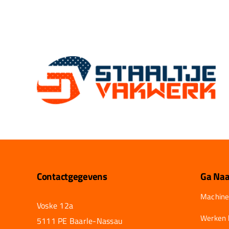
Contactgegevens
Ga Naa
Machine
Voske 12a
Werken b
5111 PE Baarle-Nassau