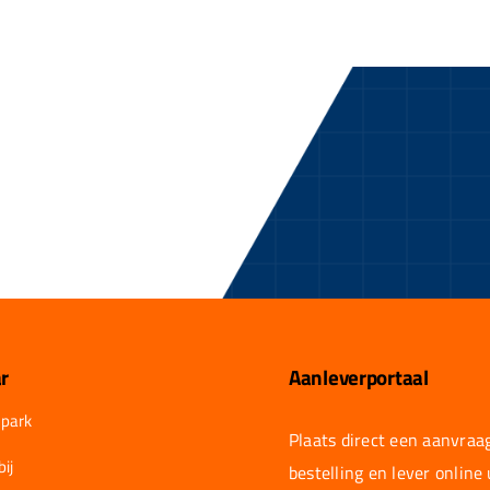
r
Aanleverportaal
park
Plaats direct een aanvraag
ij
bestelling en lever online