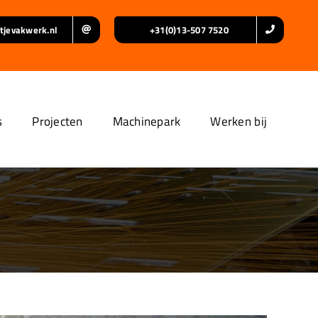
tjevakwerk.nl
+31(0)13-507 7520
s
Projecten
Machinepark
Werken bij