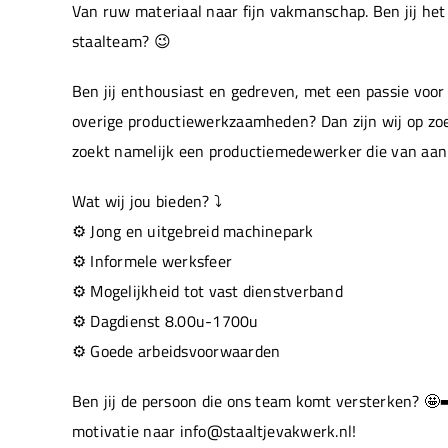
Van ruw materiaal naar fijn vakmanschap. Ben jij he
staalteam? 😉
Ben jij enthousiast en gedreven, met een passie voor
overige productiewerkzaamheden? Dan zijn wij op zo
zoekt namelijk een productiemedewerker die van aan
Wat wij jou bieden? ⤵️
⚙️ Jong en uitgebreid machinepark
⚙️ Informele werksfeer
⚙️ Mogelijkheid tot vast dienstverband
⚙️ Dagdienst 8.00u-1700u
⚙️ Goede arbeidsvoorwaarden
Ben jij de persoon die ons team komt versterken? 🤩
motivatie naar info@staaltjevakwerk.nl!