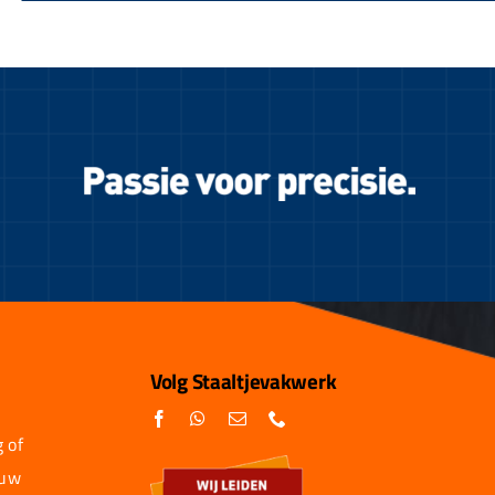
Volg Staaltjevakwerk
 of
 uw