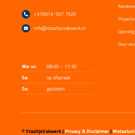
Aanlever
+31(0)13-507 7520
Project
info@staaltjevakwerk.nl
Opening
Over on
Ma-vr:
08:00 – 17:30
Za:
op afspraak
Zo:
gesloten
© StaaltjeVakwerk
|
Privacy & Disclaimer
|
Metaalun