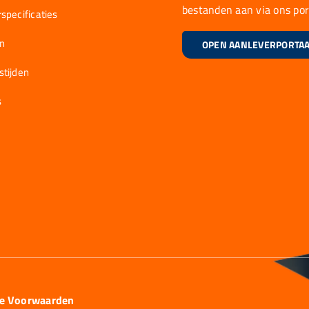
bestanden aan via ons por
specificaties
en
OPEN AANLEVERPORTA
stijden
s
ie Voorwaarden