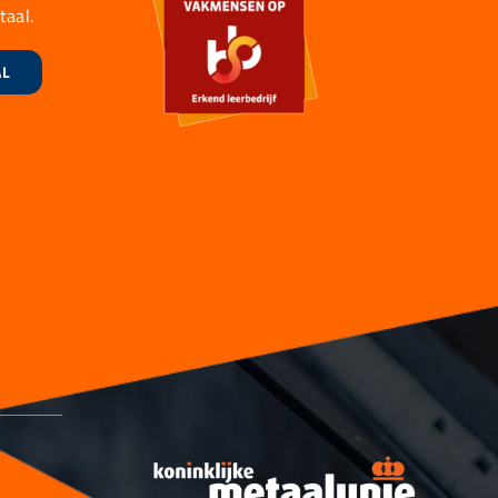
taal.
AL