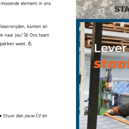
t missende element in ons
 lasersnijden, kanten en
ek naar jou! 🚀 Ons team
pakken weet. 💪
➡️ Stuur dan jouw CV en