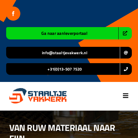
Ga
naar
inhoud
Ga naar aanleverportaal
info@staaltjevakwerk.nl
+31(0)13-507 7520
Toggl
Navig
Home
VAN RUW MATERIAAL NAAR