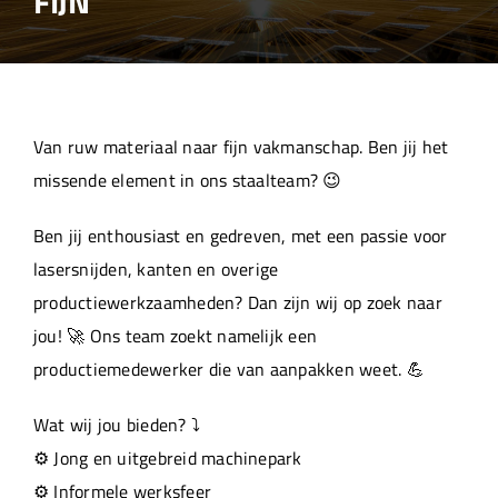
FIJN
Over ons
Aanleverspecificaties
Van ruw materiaal naar fijn vakmanschap. Ben jij het
Projecten
missende element in ons staalteam? 😉
Ben jij enthousiast en gedreven, met een passie voor
Machinepark
lasersnijden, kanten en overige
productiewerkzaamheden? Dan zijn wij op zoek naar
Werken bij
jou! 🚀 Ons team zoekt namelijk een
productiemedewerker die van aanpakken weet. 💪
Wat wij jou bieden? ⤵️
⚙️ Jong en uitgebreid machinepark
⚙️ Informele werksfeer