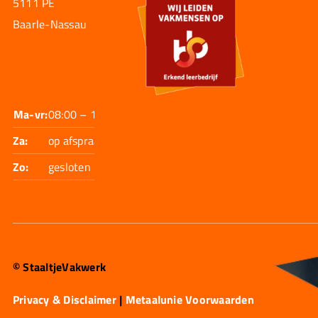
5111 PE
Baarle-Nassau
Ma-vr:
08:00 – 17:30
Za:
op afspraak
Zo:
gesloten
© StaaltjeVakwerk
Privacy & Disclaimer
|
Metaalunie Voorwaarden