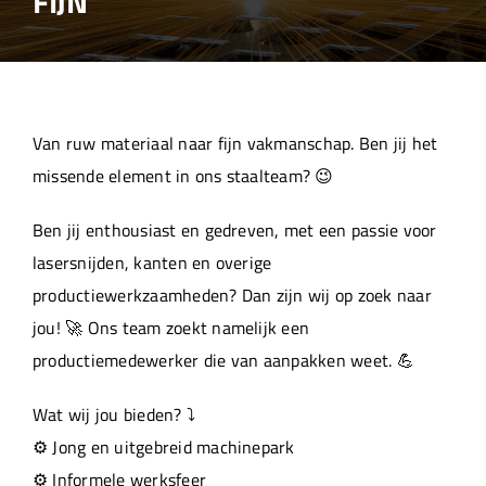
FIJN
Over ons
Aanleverspecificaties
Van ruw materiaal naar fijn vakmanschap. Ben jij het
Projecten
missende element in ons staalteam? 😉
Ben jij enthousiast en gedreven, met een passie voor
Machinepark
lasersnijden, kanten en overige
productiewerkzaamheden? Dan zijn wij op zoek naar
Werken bij
jou! 🚀 Ons team zoekt namelijk een
productiemedewerker die van aanpakken weet. 💪
Wat wij jou bieden? ⤵️
⚙️ Jong en uitgebreid machinepark
⚙️ Informele werksfeer