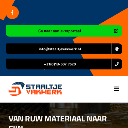
Ga
naar
inhoud
Ga naar aanleverportaal
info@staaltjevakwerk.nl
+31(0)13-507 7520
Toggl
Navig
Home
VAN RUW MATERIAAL NAAR