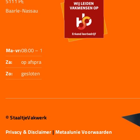
5111 PE
Baarle-Nassau
Ma-vr:
08:00 – 17:30
Za:
op afspraak
Zo:
gesloten
© StaaltjeVakwerk
Privacy & Disclaimer
|
Metaalunie Voorwaarden