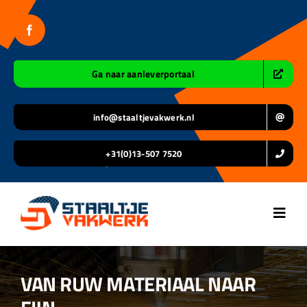
Ga
naar
inhoud
Ga naar aanleverportaal
info@staaltjevakwerk.nl
+31(0)13-507 7520
Toggl
Navig
Home
VAN RUW MATERIAAL NAAR