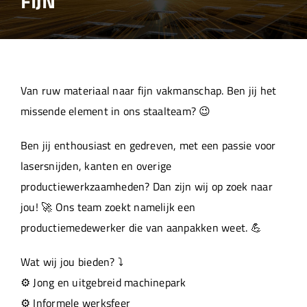
FIJN
Over ons
Aanleverspecificaties
Van ruw materiaal naar fijn vakmanschap. Ben jij het
Projecten
missende element in ons staalteam? 😉
Ben jij enthousiast en gedreven, met een passie voor
Machinepark
lasersnijden, kanten en overige
productiewerkzaamheden? Dan zijn wij op zoek naar
Werken bij
jou! 🚀 Ons team zoekt namelijk een
productiemedewerker die van aanpakken weet. 💪
Wat wij jou bieden? ⤵️
⚙️ Jong en uitgebreid machinepark
⚙️ Informele werksfeer